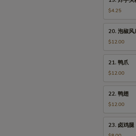
19. 炸芋头
炸
芋
$4.25
头
糕
20.
20. 泡椒风
泡
椒
$12.00
风
爪
21.
21. 鸭爪
鸭
爪
$12.00
22.
22. 鸭翅
鸭
翅
$12.00
23.
23. 卤鸡腿 
卤
鸡
$8.00