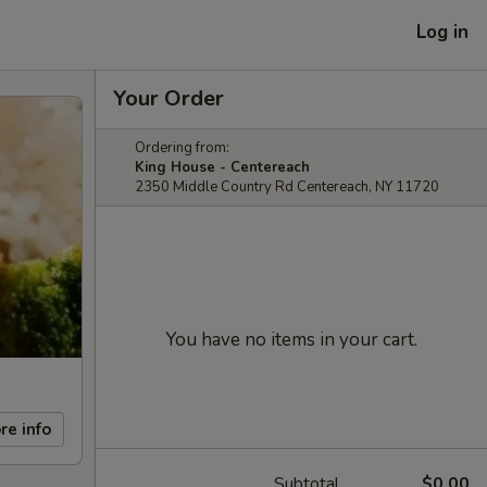
Log in
Your Order
Ordering from:
King House - Centereach
2350 Middle Country Rd Centereach, NY 11720
You have no items in your cart.
re info
Subtotal
$0.00