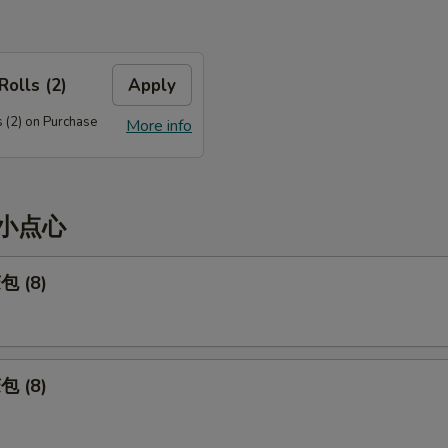
Rolls (2)
Apply
 (2) on Purchase
More info
和小点心
包 (8)
包 (8)