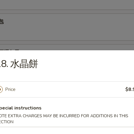
包
狗不理包子
18. 水晶餅
豆沙包
Price
$8.
pecial instructions
芝麻包
OTE EXTRA CHARGES MAY BE INCURRED FOR ADDITIONS IN THIS
ECTION