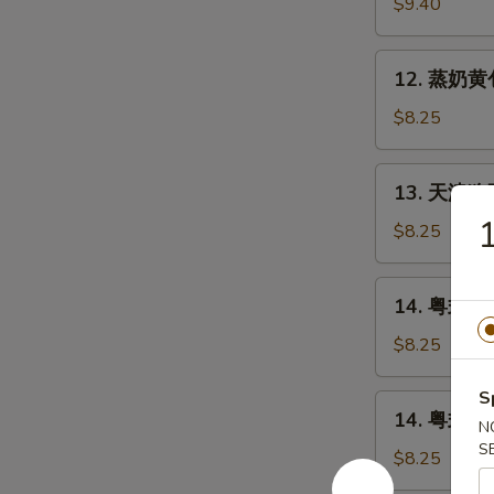
州
$9.40
鱼
饺
12.
12. 蒸奶黄
蒸
奶
$8.25
黄
包
13.
13. 天津
天
津
$8.25
狗
不
14.
14. 粤式
理
粤
包
式
$8.25
子
豆
沙
S
14.
14. 粤式
包
N
粤
S
式
$8.25
芝