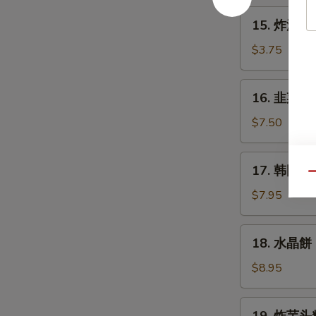
麻
15.
15. 炸油条
包
炸
油
$3.75
条
16.
16. 韭菜盒
韭
菜
$7.50
盒
17.
17. 韩国鱼
韩
Qu
国
$7.95
鱼
豆
18.
18. 水晶餅
腐
水
(6)
晶
$8.95
餅
19.