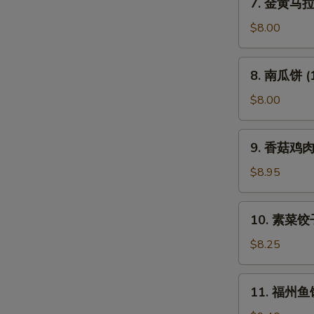
7. 金黄马
鸡
金
黄
$8.00
马
拉
8.
8. 南瓜饼 (
糕
南
瓜
$8.00
饼
(10)
9.
9. 香菇鸡肉
香
菇
$8.95
鸡
肉
10.
10. 素菜饺子
饺
素
(8)
菜
$8.25
饺
子
11.
11. 福州鱼
(8)
福