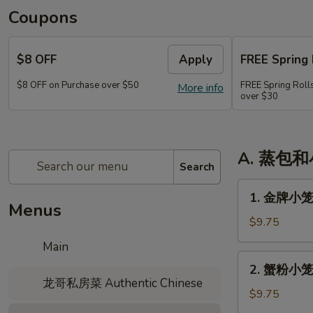
Coupons
$8 OFF
Apply
FREE Spring 
$8 OFF on Purchase over $50
FREE Spring Rolls
More info
over $30
A. 蒸包
Search
1.
1. 金牌小笼
金
Menus
牌
$9.75
小
Main
笼
2.
2. 蟹粉小笼
包
蟹
龙哥私房菜 Authentic Chinese
(8)
粉
$9.75
小