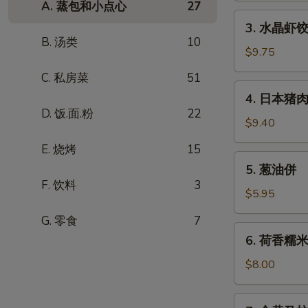
A. 蒸包和小点心
27
笼
3.
3. 水晶虾饺 
包
水
B. 汤类
10
(8)
晶
$9.75
虾
C. 私房菜
51
饺
4.
4. 日本猪肉
(6)
日
D. 饭.面.粉
22
本
$9.40
猪
E. 烧烤
15
肉
5.
5. 葱油併
锅
葱
F. 饮料
3
贴
油
$5.95
(6)
併
G. 零食
7
6.
6. 荷香糯
荷
香
$8.00
糯
米
7.