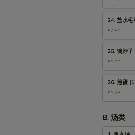
腿
(2)
24.
24. 盐水毛
盐
水
$7.50
毛
豆
25.
25. 鴨脖子 
鴨
脖
$1.00
子
(1)
26.
26. 煎蛋 (1
煎
蛋
$1.75
(1)
B. 汤类
1.
1. 鱼丸汤