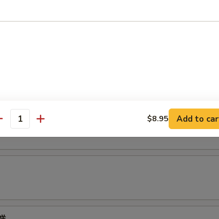
豆腐 (6)
Add to car
$8.95
antity