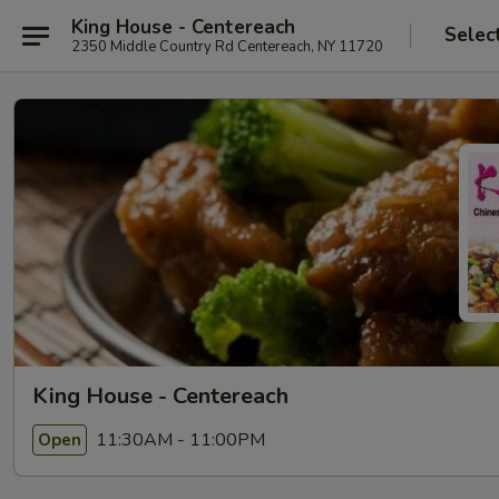
King House - Centereach
Selec
2350 Middle Country Rd Centereach, NY 11720
King House - Centereach
11:30AM - 11:00PM
Open