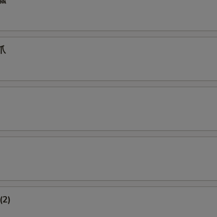
糕
爪
(2)